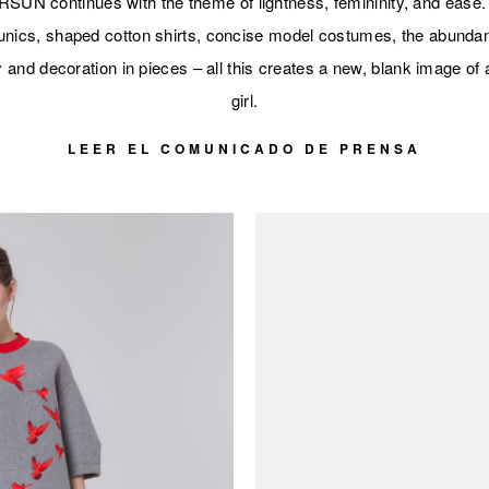
SUN continues with the theme of lightness, femininity, and ease. S
unics, shaped cotton shirts, concise model costumes, the abunda
 and decoration in pieces – all this creates a new, blank image 
girl.
LEER EL COMUNICADO DE PRENSA