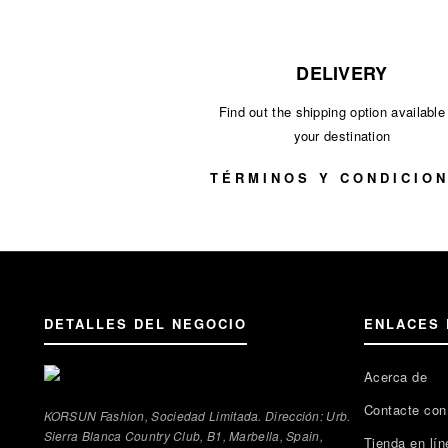
DELIVERY
Find out the shipping option available 
your destination
TÉRMINOS Y CONDICIO
DETALLES DEL NEGOCIO
ENLACES 
Acerca de
Contacte con
KORSUN Fashion, Sociedad Limitada. Dirección: Urb.
Sierra Blanca Country Club, B1, Marbella, Spain,
Tienda en lín