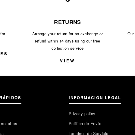
RETURNS
for
Arrange your return for an exchange or
Our 
refund within 14 days using our free
collection service
NES
VIEW
RÁPIDOS
INFORMACIÓN LEGAL
Privacy policy
 nosotros
Política de Envío
ea
Términos de Servicio