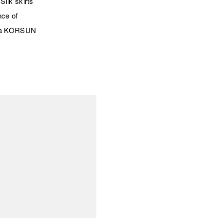
ilk skirts
nce of
of a KORSUN