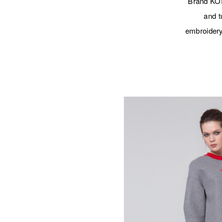
Brand KOR
and t
embroidery