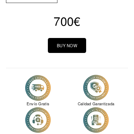
700
€
BUY NOW
Envío Gratis
Calidad Garantizada