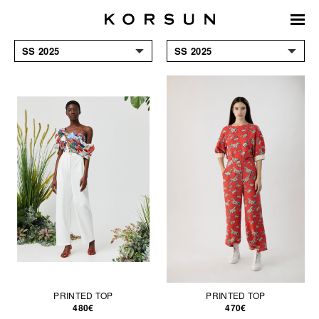
SS 2025
SS 2025
ACCESORIOS
FW 24/25
COATS & JACKETS
SS 2024
VESTIR
FW 23/24
JUMPSUITS & SHORTS
SS 2023
KNITWEAR
FW 2022/23
SHIRTS & BLOUSES
SS 2022
SKIRTS
FW 2021/22
T-SHIRTS &
SS 2021
SWEATSHIRTS
TOPS
TROUSERS
PRINTED TOP
PRINTED TOP
480€
470€