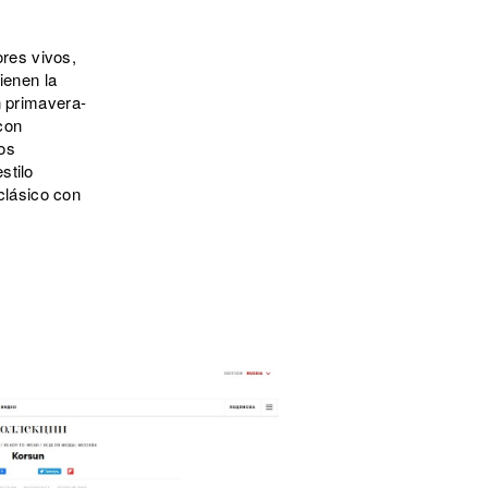
res vivos,
ienen la
n primavera-
con
os
stilo
 clásico con