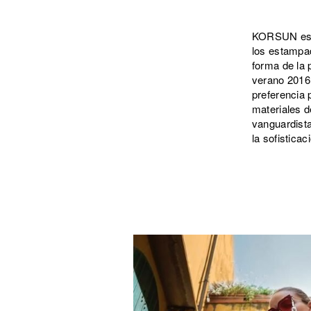
KORSUN es u
los estampad
forma de la 
verano 2016 
preferencia
materiales d
vanguardista
la sofistica